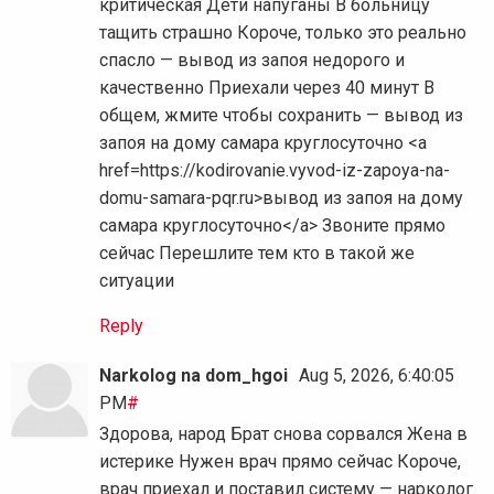
критическая Дети напуганы В больницу
тащить страшно Короче, только это реально
спасло — вывод из запоя недорого и
качественно Приехали через 40 минут В
общем, жмите чтобы сохранить — вывод из
запоя на дому самара круглосуточно <a
href=https://kodirovanie.vyvod-iz-zapoya-na-
domu-samara-pqr.ru>вывод из запоя на дому
самара круглосуточно</a> Звоните прямо
сейчас Перешлите тем кто в такой же
ситуации
Reply
Narkolog na dom_hgoi
Aug 5, 2026, 6:40:05
PM
#
Здорова, народ Брат снова сорвался Жена в
истерике Нужен врач прямо сейчас Короче,
врач приехал и поставил систему — нарколог