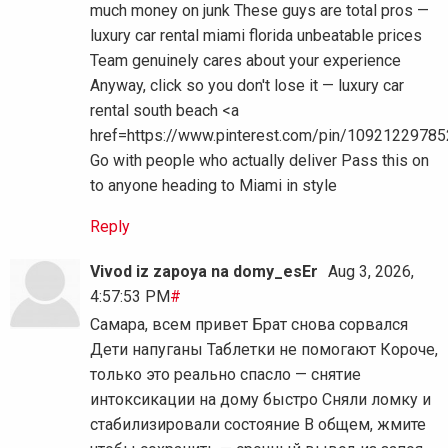
much money on junk These guys are total pros —
luxury car rental miami florida unbeatable prices
Team genuinely cares about your experience
Anyway, click so you don't lose it — luxury car
rental south beach <a
href=https://www.pinterest.com/pin/1092122978
Go with people who actually deliver Pass this on
to anyone heading to Miami in style
Reply
Vivod iz zapoya na domy_esEr
Aug 3, 2026,
4:57:53 PM
#
Самара, всем привет Брат снова сорвался
Дети напуганы Таблетки не помогают Короче,
только это реально спасло — снятие
интоксикации на дому быстро Сняли ломку и
стабилизировали состояние В общем, жмите