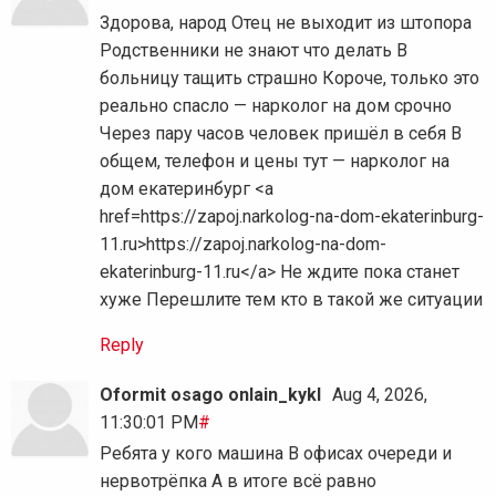
Здорова, народ Отец не выходит из штопора
Родственники не знают что делать В
больницу тащить страшно Короче, только это
реально спасло — нарколог на дом срочно
Через пару часов человек пришёл в себя В
общем, телефон и цены тут — нарколог на
дом екатеринбург <a
href=https://zapoj.narkolog-na-dom-ekaterinburg-
11.ru>https://zapoj.narkolog-na-dom-
ekaterinburg-11.ru</a> Не ждите пока станет
хуже Перешлите тем кто в такой же ситуации
Reply
Oformit osago onlain_kykl
Aug 4, 2026,
11:30:01 PM
#
Ребята у кого машина В офисах очереди и
нервотрёпка А в итоге всё равно