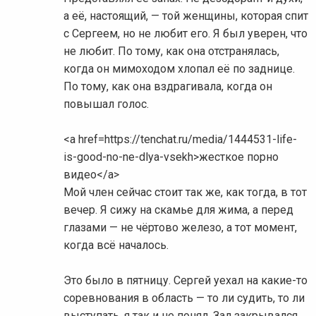
а её, настоящий, — той женщины, которая спит
с Сергеем, но не любит его. Я был уверен, что
не любит. По тому, как она отстранялась,
когда он мимоходом хлопал её по заднице.
По тому, как она вздрагивала, когда он
повышал голос.
<a href=https://tenchat.ru/media/1444531-life-
is-good-no-ne-dlya-vsekh>жесткое порно
видео</a>
Мой член сейчас стоит так же, как тогда, в тот
вечер. Я сижу на скамье для жима, а перед
глазами — не чёртово железо, а тот момент,
когда всё началось.
Это было в пятницу. Сергей уехал на какие-то
соревнования в область — то ли судить, то ли
выступать, я так и не понял. Зал закрывался