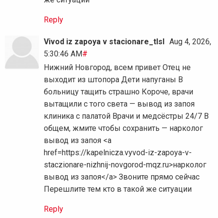
Reply
Vivod iz zapoya v stacionare_tlsl
Aug 4, 2026,
5:30:46 AM
#
Нижний Новгород, всем привет Отец не
выходит из штопора Дети напуганы В
больницу тащить страшно Короче, врачи
вытащили с того света — вывод из запоя
клиника с палатой Врачи и медсёстры 24/7 В
общем, жмите чтобы сохранить — нарколог
вывод из запоя <a
href=https://kapelnicza.vyvod-iz-zapoya-v-
staczionare-nizhnij-novgorod-mqz.ru>нарколог
вывод из запоя</a> Звоните прямо сейчас
Перешлите тем кто в такой же ситуации
Reply