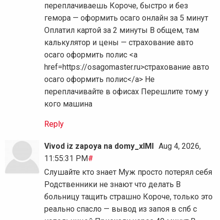
переплачиваешь Короче, быстро и без
гемора — оформить осаго онлайн за 5 минут
Оплатил картой за 2 минуты В общем, там
калькулятор и цены — страхование авто
осаго оформить полис <a
href=https://osagomaster.ru>страхование авто
осаго оформить полис</a> Не
переплачивайте в офисах Перешлите тому у
кого машина
Reply
Vivod iz zapoya na domy_xlMl
Aug 4, 2026,
11:55:31 PM
#
Слушайте кто знает Муж просто потерял себя
Родственники не знают что делать В
больницу тащить страшно Короче, только это
реально спасло — вывод из запоя в спб с