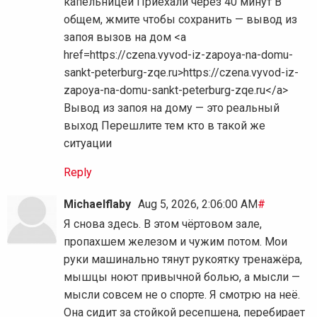
капельницей Приехали через 40 минут В
общем, жмите чтобы сохранить — вывод из
запоя вызов на дом <a
href=https://czena.vyvod-iz-zapoya-na-domu-
sankt-peterburg-zqe.ru>https://czena.vyvod-iz-
zapoya-na-domu-sankt-peterburg-zqe.ru</a>
Вывод из запоя на дому — это реальный
выход Перешлите тем кто в такой же
ситуации
Reply
Michaelflaby
Aug 5, 2026, 2:06:00 AM
#
Я снова здесь. В этом чёртовом зале,
пропахшем железом и чужим потом. Мои
руки машинально тянут рукоятку тренажёра,
мышцы ноют привычной болью, а мысли —
мысли совсем не о спорте. Я смотрю на неё.
Она сидит за стойкой ресепшена, перебирает