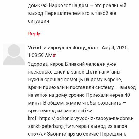
дом</a> Нарколог на дом — это реальный
выход Перешлите тем кто в такой же
ситуации
Reply
Vivod iz zapoya na domy_vosr
Aug 4, 2026,
1:09:59 AM
#
Здорова, народ Близкий человек уже
несколько дней в запое Дети напуганы
Нужна срочная помощь на дому Короче,
врачи приехали и поставили систему — вывод
из запоя на дому срочно Приехали через 40
минут В общем, жмите чтобы сохранить —
врач вывод из запоя спб <a
href=https://lechenie.vyvod-iz-zapoya-na-domu-
sankt-peterburg-jfw.ru>врач вывод из запоя
спб</a> Звоните прямо сейчас Перешлите