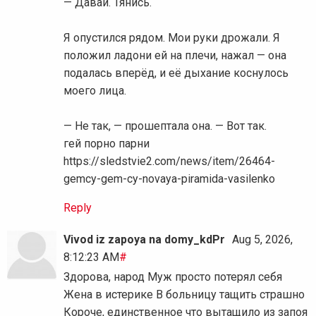
— Давай. Тянись.
Я опустился рядом. Мои руки дрожали. Я
положил ладони ей на плечи, нажал — она
подалась вперёд, и её дыхание коснулось
моего лица.
— Не так, — прошептала она. — Вот так.
гей порно парни
https://sledstvie2.com/news/item/26464-
gemcy-gem-cy-novaya-piramida-vasilenko
Reply
Vivod iz zapoya na domy_kdPr
Aug 5, 2026,
8:12:23 AM
#
Здорова, народ Муж просто потерял себя
Жена в истерике В больницу тащить страшно
Короче, единственное что вытащило из запоя