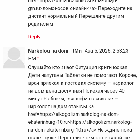
href=https://distanczionno.shkola-onlajn-
gtn.ru>ломоносов онлайн</a> Переходите на
дистант нормальный Перешлите другим
родителям
Reply
Narkolog na dom_itMn
Aug 5, 2026, 2:53:23
PM
#
Слушайте кто знает Ситуация критическая
Дети напуганы Таблетки не помогают Короче,
врач приехал и поставил систему — нарколог
на дом цена доступная Приехал через 40
минут В общем, вся инфа по ссылке —
нарколог на дом отзывы <a
href=https://alkogolizm.narkolog-na-dom-
ekaterinburg-10.ru>https://alkogolizm.narkolog-
na-dom-ekaterinburg-10.ru</a> Не ждите пока
станет хуже Перешлите тем кто в такой же