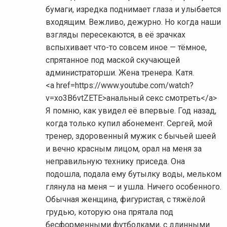
бумаги, изредка поднимает глаза и улыбается
входящим. Вежливо, дежурно. Но когда наши
взгляды пересекаются, в её зрачках
вспыхивает что-то совсем иное — тёмное,
спрятанное под маской скучающей
администраторши. Жена тренера. Катя.
<a href=https://www.youtube.com/watch?
v=xo3B6vtZETE>анальный секс смотреть</a>
Я помню, как увидел её впервые. Год назад,
когда только купил абонемент. Сергей, мой
тренер, здоровенный мужик с бычьей шеей
и вечно красным лицом, орал на меня за
неправильную технику приседа. Она
подошла, подала ему бутылку воды, мельком
глянула на меня — и ушла. Ничего особенного.
Обычная женщина, фигуристая, с тяжёлой
грудью, которую она прятала под
бесформенными футболками, с длинными