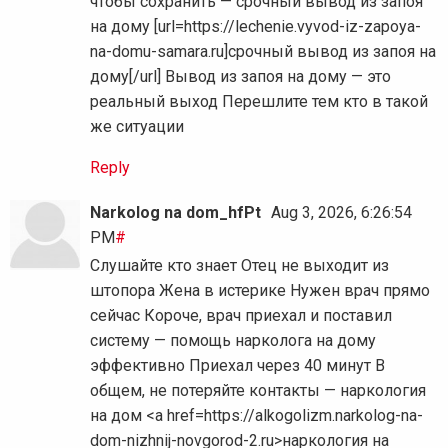
чтобы сохранить — срочный вывод из запоя
на дому [url=https://lechenie.vyvod-iz-zapoya-
na-domu-samara.ru]срочный вывод из запоя на
дому[/url] Вывод из запоя на дому — это
реальный выход Перешлите тем кто в такой
же ситуации
Reply
Narkolog na dom_hfPt
Aug 3, 2026, 6:26:54
PM
#
Слушайте кто знает Отец не выходит из
штопора Жена в истерике Нужен врач прямо
сейчас Короче, врач приехал и поставил
систему — помощь нарколога на дому
эффективно Приехал через 40 минут В
общем, не потеряйте контакты — наркология
на дом <a href=https://alkogolizm.narkolog-na-
dom-nizhnij-novgorod-2.ru>наркология на