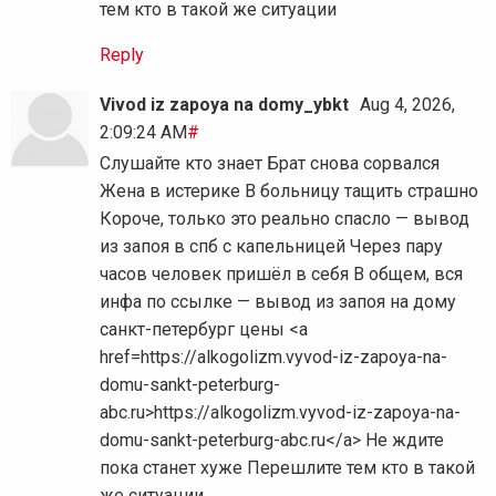
тем кто в такой же ситуации
Reply
Vivod iz zapoya na domy_ybkt
Aug 4, 2026,
2:09:24 AM
#
Слушайте кто знает Брат снова сорвался
Жена в истерике В больницу тащить страшно
Короче, только это реально спасло — вывод
из запоя в спб с капельницей Через пару
часов человек пришёл в себя В общем, вся
инфа по ссылке — вывод из запоя на дому
санкт-петербург цены <a
href=https://alkogolizm.vyvod-iz-zapoya-na-
domu-sankt-peterburg-
abc.ru>https://alkogolizm.vyvod-iz-zapoya-na-
domu-sankt-peterburg-abc.ru</a> Не ждите
пока станет хуже Перешлите тем кто в такой
же ситуации