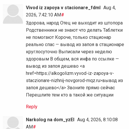
Vivod iz zapoya v stacionare_fdml
Aug 4,
2026, 7:42:10 AM
#
Здорова, народ Отец не выходит из штопора
Родственники не знают что делать Таблетки
не помогают Короче, только стационар
реально спас — вывод из запоя в стационаре
круглосуточно Выписали через неделю
здоровым В общем, вся инфа по ссылке —
вывод из запоя дешево <a
href=https://alkogolizm.vyvod-iz-zapoya-v-
staczionare-nizhnij-novgorod-mqz.ru>вывод из
запоя дешево</a> Звоните прямо сейчас
Перешлите тем кто в такой же ситуации
Reply
Narkolog na dom_yzEl
Aug 4, 2026, 8:10:08
AM
#