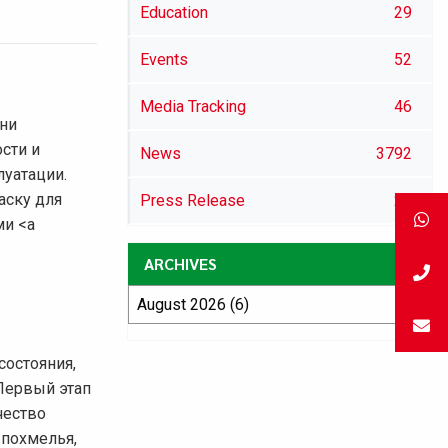
Education
29
Events
52
Media Tracking
46
дни
сти и
News
3792
луатации.
аску для
Press Release
29
ми <a
ARCHIVES
состояния,
 Первый этап
чество
 похмелья,