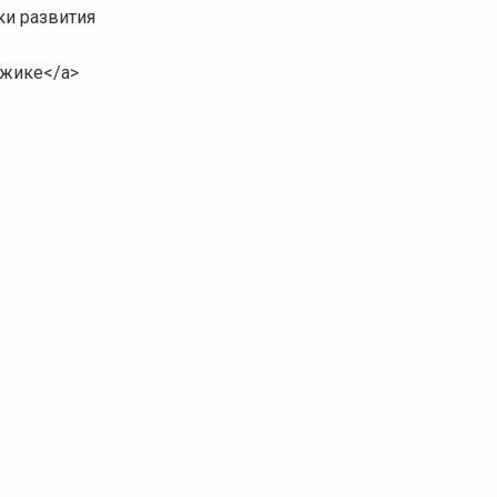
ки развития
нджике</a>