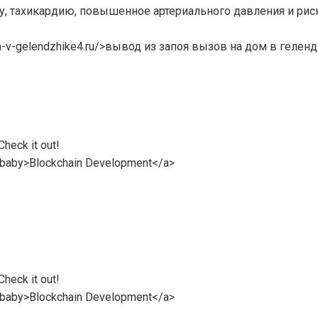
оту, тахикардию, повышенное артериального давления и рис
oya-v-gelendzhike4.ru/>вывод из запоя вызов на дом в геле
heck it out!
y.baby>Blockchain Development</a>
heck it out!
y.baby>Blockchain Development</a>