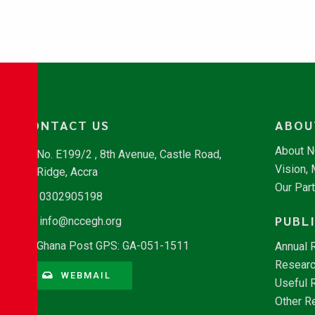
CONTACT US
ABOU
About 
No. E199/2 , 8th Avenue, Castle Road,
Vision,
Ridge, Accra
Our Par
0302905198
PUBL
info@nccegh.org
Ghana Post GPS: GA-051-1511
Annual 
Researc
WEBMAIL
Useful 
Other R