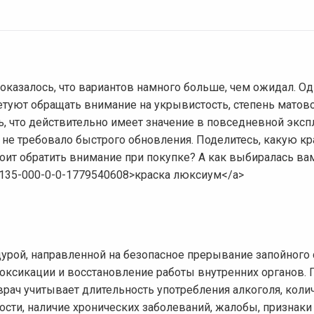
оказалось, что вариантов намного больше, чем ожидал. О
туют обращать внимание на укрывистость, степень матово
ь, что действительно имеет значение в повседневной эксп
 не требовало быстрого обновления. Поделитесь, какую кр
тоит обратить внимание при покупке? А как выбиралась ва
04135-000-0-0-1779540608>краска люксиум</a>
урой, направленной на безопасное прерывание запойного 
токсикации и восстановление работы внутренних органов.
 врач учитывает длительность употребления алкоголя, коли
мости, наличие хронических заболеваний, жалобы, признаки