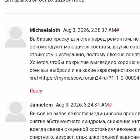
Last updated on
Oct 26, 2020
by
NCCE
Michaelaloth
Aug 3, 2026, 2:38:37 AM
#
Выбираю краску для стен перед ремонтом, но 
рекомендуют моющиеся составы, другие сове
стойкость к истиранию, поэтому сложно понят
Хочется, чтобы покрытие выглядело хорошо и
стен вы выбрали и на какие характеристики с
href=https://mymoscow.forum24.ru/?1-1-0-000
Reply
Jamielem
Aug 3, 2026, 3:24:31 AM
#
Вывод из запоя является медицинской процед
снятие абстинентного синдрома, снижение ин
всегда связан с оценкой состояния человека:
спиртного, возраст, стаж алкогольной зависи