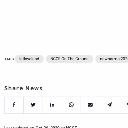
letlovelead
NCCE On The Ground
newnormal202
TAGS
Share News