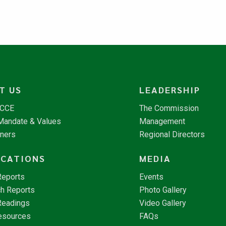
T US
LEADERSHIP
NCCE
The Commission
 Mandate & Values
Management
tners
Regional Directors
ICATIONS
MEDIA
Reports
Events
h Reports
Photo Gallery
Readings
Video Gallery
esources
FAQs