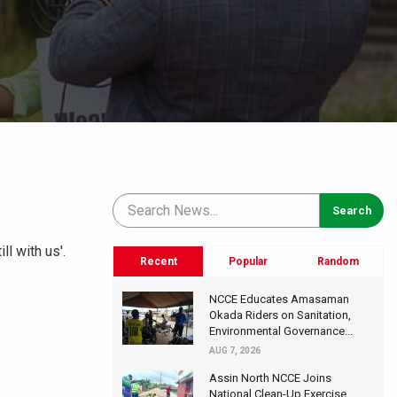
l with us'.
Recent
Popular
Random
NCCE Educates Amasaman
Okada Riders on Sanitation,
Environmental Governance...
AUG 7, 2026
Assin North NCCE Joins
National Clean-Up Exercise,